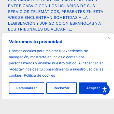
ENTRE CASVIC CON LOS USUARIOS DE SUS
SERVICIOS TELEMÁTICOS, PRESENTES EN ESTA
WEB SE ENCUENTRAN SOMETIDAS A LA
LEGISLACIÓN Y JURISDICCIÓN ESPAÑOLAS Y A
LOS TRIBUNALES DE ALICANTE.
CONTACTO:
Valoramos tu privacidad
EN CASO DE QUE CUALQUIER USUARIO TUVIESE
ALGUNA DUDA ACERCA DE ESTAS CONDICIONES
Usamos cookies para mejorar tu experiencia de
LEGALES O CUALQUIER COMENTARIO SOBRE EL
navegación, mostrarte anuncios o contenidos
PORTAL
HTTPS://WWW.CASVIC.ES
, POR FAVOR
personalizados y analizar nuestro tráfico. Al hacer clic en
DIRÍJASE A CONTACTO@CASVIC.ES. LAS
“Aceptar” nos das tu consentimiento a nuestro uso de las
PÁGINAS DE LA WEB
HTTPS://WWW.CASVIC.ES
cookies.
Política de cookies
PROPORCIONAN ENLACES A NUESTRAS REDES
SOCIALES. EL ÚNICO OBJETO DE LOS ENLACES
Personalizár
Rechazar
Aceptar
ES PROPORCIONAR AL USUARIO LA
POSIBILIDAD DE ACCEDER A DICHOS ENLACES.
CASVIC NO SE RESPONSABILIZA EN NINGÚN
CASO DE LOS RESULTADOS QUE PUEDAN